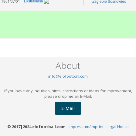
Ekstraklasa
1961/07/01
Zaglebie Sosnowiec
About
info@elofootball.com
If you have any inquiries, hints, corrections or ideas for improvement,
please drop me an E-Mail.
E-Mail
© 2017|2024 elofootball.com
-
Impressum/Imprint - Legal Notice