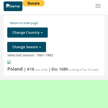
Toggl
naviga
Return to main page
Change Country
Change Season
Selected season: 1961-1962
Poland
| #18
| Elo: 1689
(out of 30)
(⌀ rating of Top 10 clubs)