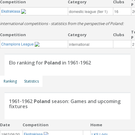
Competition
Category
Clubs
P
Ekstraklasa
domestic league (tier 1)
16
2
international competitions - statistics from the perspective of Poland:
T
Competition
Category
Clubs
P
Champions League
international
2
Elo ranking for
Poland
in 1961-1962
Ranking
Statistics
1961-1962
Poland
season: Games and upcoming
fixtures
Date
Competition
Home
Ekstraklasa
1962/06/30
LKS Lódz