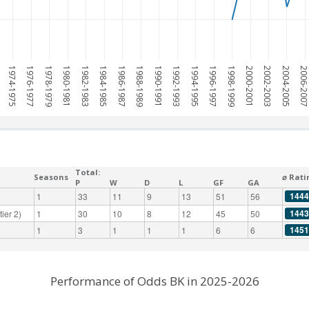
1974-1975
1976-1977
1978-1979
1980-1981
1982-1983
1984-1985
1986-1987
1988-1989
1990-1991
1992-1993
1994-1995
1996-1997
1998-1999
2000-2001
2002-2003
2004-2005
2006-200
Total:
Seasons
⌀ Rati
P
W
D
L
GF
GA
1444
1
33
11
9
13
51
56
1443
ier 2)
1
30
10
8
12
45
50
1451
1
3
1
1
1
6
6
Performance of Odds BK in 2025-2026