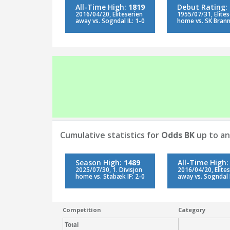
All-Time High:
1819
Debut Rating:
2016/04/20, Eliteserien
1955/07/31, Elite
away vs. Sogndal IL: 1-0
home vs. SK Brann
Cumulative statistics for
Odds BK
up to an
Season High:
1489
All-Time High
2025/07/30, 1. Divisjon
2016/04/20, Elite
home vs. Stabæk IF: 2-0
away vs. Sogndal I
Competition
Category
Total