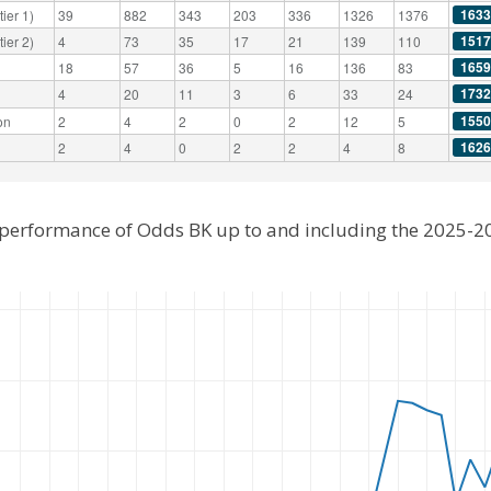
1633
ier 1)
39
882
343
203
336
1326
1376
1517
ier 2)
4
73
35
17
21
139
110
1659
18
57
36
5
16
136
83
1732
4
20
11
3
6
33
24
1550
on
2
4
2
0
2
12
5
1626
2
4
0
2
2
4
8
 performance of Odds BK up to and including the 2025-