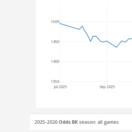
1500
1450
1400
1350
Jul 2025
Sep 2025
2025-2026
Odds BK
season: all games