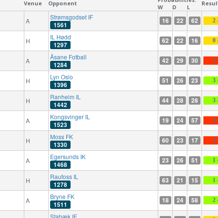
Venue
Opponent
Resul
W
D
L
Strømsgodset IF
16
22
62
A
2 
1561
IL Hødd
62
22
16
H
0 
1297
Åsane Fotball
42
29
30
A
1 
1284
Lyn Oslo
51
26
23
H
3 
1396
Ranheim IL
44
28
28
H
3 
1442
Kongsvinger IL
19
24
57
A
2 
1523
Moss FK
60
23
17
H
2 
1330
Egersunds IK
23
26
51
A
1 
1468
Raufoss IL
63
21
15
H
1 
1278
Bryne FK
18
24
58
A
2 
1511
Stabæk IF