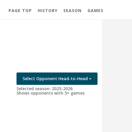
PAGE TOP
HISTORY
SEASON
GAMES
Select Opponent Head-to-Head
Selected season: 2025-2026
Shows opponents with 5+ games