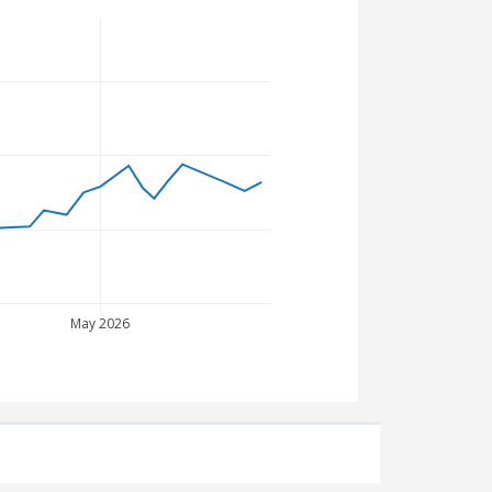
May 2026