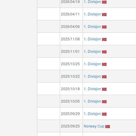
2026/04/19
1. Divisjon
2026/04/11
1. Divisjon
2026/04/06
1. Divisjon
2025/11/08
1. Divisjon
2025/11/01
1. Divisjon
2025/10/25
1. Divisjon
2025/10/22
1. Divisjon
2025/10/18
1. Divisjon
2025/10/05
1. Divisjon
2025/09/29
1. Divisjon
2025/09/25
Norway Cup