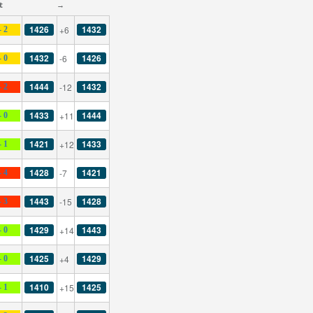
t
→
1426
1432
+6
- 2
1432
1426
-6
- 0
1444
1432
-12
- 2
1433
1444
+11
- 0
1421
1433
+12
- 1
1428
1421
-7
- 4
1443
1428
-15
- 3
1429
1443
+14
- 0
1425
1429
+4
- 0
1410
1425
+15
- 1