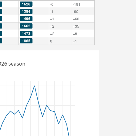
1628
-0
-191
1384
-1
-90
1496
+1
+60
1662
+2
+35
1473
+2
+8
1865
0
+1
2026 season