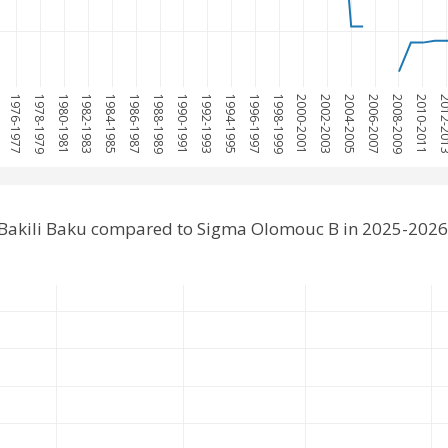
1976-1977
1978-1979
1980-1981
1982-1983
1984-1985
1986-1987
1988-1989
1990-1991
1992-1993
1994-1995
1996-1997
1998-1999
2000-2001
2002-2003
2004-2005
2006-2007
2008-2009
2010-2011
2012-
 Bakili Baku compared to Sigma Olomouc B in 2025-2026