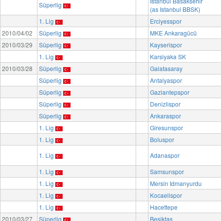
Istanbul Basaksehir
Süperlig
(as Istanbul BBSK)
1. Lig
Erciyesspor
2010/04/02
Süperlig
MKE Ankaragücü
2010/03/29
Süperlig
Kayserispor
1. Lig
Karsiyaka SK
2010/03/28
Süperlig
Galatasaray
Süperlig
Antalyaspor
Süperlig
Gaziantepspor
Süperlig
Denizlispor
Süperlig
Ankaraspor
1. Lig
Giresunspor
1. Lig
Boluspor
1. Lig
Adanaspor
1. Lig
Samsunspor
1. Lig
Mersin Idmanyurdu
1. Lig
Kocaelispor
1. Lig
Hacettepe
2010/03/27
Süperlig
Besiktas