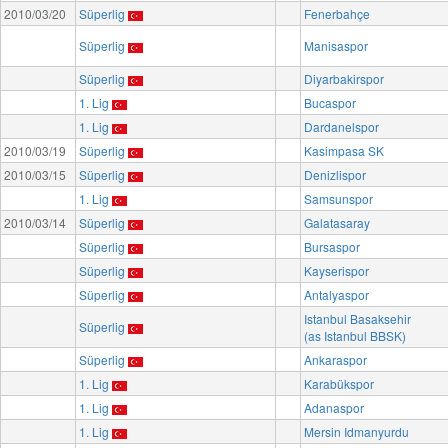
2010/03/20
Süperlig
Fenerbahçe
Süperlig
Manisaspor
Süperlig
Diyarbakirspor
1. Lig
Bucaspor
1. Lig
Dardanelspor
2010/03/19
Süperlig
Kasimpasa SK
2010/03/15
Süperlig
Denizlispor
1. Lig
Samsunspor
2010/03/14
Süperlig
Galatasaray
Süperlig
Bursaspor
Süperlig
Kayserispor
Süperlig
Antalyaspor
Istanbul Basaksehir
Süperlig
(as Istanbul BBSK)
Süperlig
Ankaraspor
1. Lig
Karabükspor
1. Lig
Adanaspor
1. Lig
Mersin Idmanyurdu