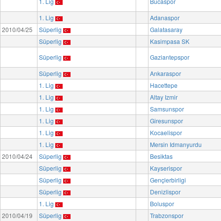
1. Lig
Bucaspor
1. Lig
Adanaspor
2010/04/25
Süperlig
Galatasaray
Süperlig
Kasimpasa SK
Süperlig
Gaziantepspor
Süperlig
Ankaraspor
1. Lig
Hacettepe
1. Lig
Altay Izmir
1. Lig
Samsunspor
1. Lig
Giresunspor
1. Lig
Kocaelispor
1. Lig
Mersin Idmanyurdu
2010/04/24
Süperlig
Besiktas
Süperlig
Kayserispor
Süperlig
Gençlerbirligi
Süperlig
Denizlispor
1. Lig
Boluspor
2010/04/19
Süperlig
Trabzonspor