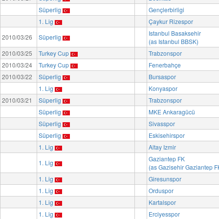
Süperlig
Gençlerbirligi
1. Lig
Çaykur Rizespor
Istanbul Basaksehir
2010/03/26
Süperlig
(as Istanbul BBSK)
2010/03/25
Turkey Cup
Trabzonspor
2010/03/24
Turkey Cup
Fenerbahçe
2010/03/22
Süperlig
Bursaspor
1. Lig
Konyaspor
2010/03/21
Süperlig
Trabzonspor
Süperlig
MKE Ankaragücü
Süperlig
Sivasspor
Süperlig
Eskisehirspor
1. Lig
Altay Izmir
Gaziantep FK
1. Lig
(as Gazisehir Gaziantep F
1. Lig
Giresunspor
1. Lig
Orduspor
1. Lig
Kartalspor
1. Lig
Erciyesspor