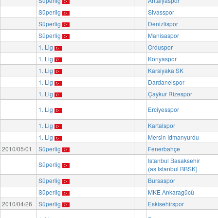
Süperlig
Antalyaspor
Süperlig
Sivasspor
Süperlig
Denizlispor
Süperlig
Manisaspor
1. Lig
Orduspor
1. Lig
Konyaspor
1. Lig
Karsiyaka SK
1. Lig
Dardanelspor
1. Lig
Çaykur Rizespor
1. Lig
Erciyesspor
1. Lig
Kartalspor
1. Lig
Mersin Idmanyurdu
2010/05/01
Süperlig
Fenerbahçe
Istanbul Basaksehir
Süperlig
(as Istanbul BBSK)
Süperlig
Bursaspor
Süperlig
MKE Ankaragücü
2010/04/26
Süperlig
Eskisehirspor