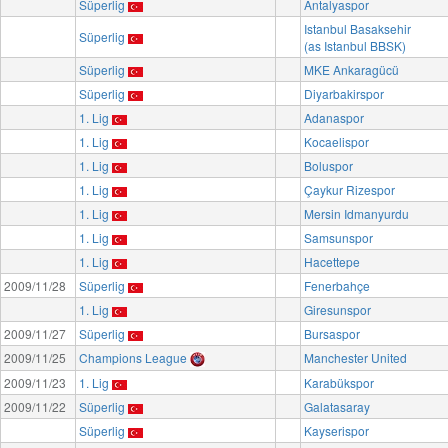
Süperlig
Antalyaspor
Istanbul Basaksehir
Süperlig
(as Istanbul BBSK)
Süperlig
MKE Ankaragücü
Süperlig
Diyarbakirspor
1. Lig
Adanaspor
1. Lig
Kocaelispor
1. Lig
Boluspor
1. Lig
Çaykur Rizespor
1. Lig
Mersin Idmanyurdu
1. Lig
Samsunspor
1. Lig
Hacettepe
2009/11/28
Süperlig
Fenerbahçe
1. Lig
Giresunspor
2009/11/27
Süperlig
Bursaspor
2009/11/25
Champions League
Manchester United
2009/11/23
1. Lig
Karabükspor
2009/11/22
Süperlig
Galatasaray
Süperlig
Kayserispor