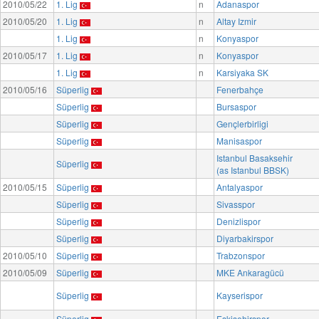
2010/05/22
1. Lig
n
Adanaspor
2010/05/20
1. Lig
n
Altay Izmir
1. Lig
n
Konyaspor
2010/05/17
1. Lig
n
Konyaspor
1. Lig
n
Karsiyaka SK
2010/05/16
Süperlig
Fenerbahçe
Süperlig
Bursaspor
Süperlig
Gençlerbirligi
Süperlig
Manisaspor
Istanbul Basaksehir
Süperlig
(as Istanbul BBSK)
2010/05/15
Süperlig
Antalyaspor
Süperlig
Sivasspor
Süperlig
Denizlispor
Süperlig
Diyarbakirspor
2010/05/10
Süperlig
Trabzonspor
2010/05/09
Süperlig
MKE Ankaragücü
Süperlig
Kayserispor
Süperlig
Eskisehirspor