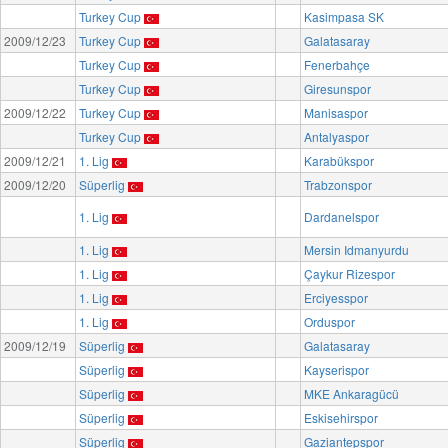
Turkey Cup
Kasimpasa SK
2009/12/23
Turkey Cup
Galatasaray
Turkey Cup
Fenerbahçe
Turkey Cup
Giresunspor
2009/12/22
Turkey Cup
Manisaspor
Turkey Cup
Antalyaspor
2009/12/21
1. Lig
Karabükspor
2009/12/20
Süperlig
Trabzonspor
1. Lig
Dardanelspor
1. Lig
Mersin Idmanyurdu
1. Lig
Çaykur Rizespor
1. Lig
Erciyesspor
1. Lig
Orduspor
2009/12/19
Süperlig
Galatasaray
Süperlig
Kayserispor
Süperlig
MKE Ankaragücü
Süperlig
Eskisehirspor
Süperlig
Gaziantepspor