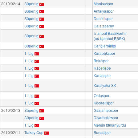
2010/02/14
Süperlig
Manisaspor
Süperlig
Antalyaspor
Süperlig
Denizlispor
Süperlig
Galatasaray
Istanbul Basaksehir
Süperlig
(as Istanbul BBSK)
Süperlig
Gençlerbirligi
1. Lig
Karabükspor
1. Lig
Boluspor
1. Lig
Hacettepe
1. Lig
Kartalspor
1. Lig
Karsiyaka SK
1. Lig
Orduspor
1. Lig
Kocaelispor
2010/02/13
Süperlig
Gaziantepspor
Süperlig
Diyarbakirspor
1. Lig
Mersin Idmanyurdu
2010/02/11
Turkey Cup
Bursaspor