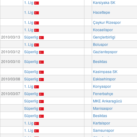
1. Lig
Karsiyaka SK
1. Lig
Hacettepe
1. Lig
Çaykur Rizespor
1. Lig
Kocaelispor
2010/03/13
Süperlig
Gençlerbirligi
1. Lig
Boluspor
2010/03/12
Süperlig
Gaziantepspor
2010/03/10
Süperlig
Besiktas
Süperlig
Kasimpasa SK
2010/03/08
Süperlig
Eskisehirspor
1. Lig
Konyaspor
2010/03/07
Süperlig
Fenerbahçe
Süperlig
MKE Ankaragücü
Süperlig
Manisaspor
Süperlig
Besiktas
1. Lig
Kartalspor
1. Lig
Samsunspor