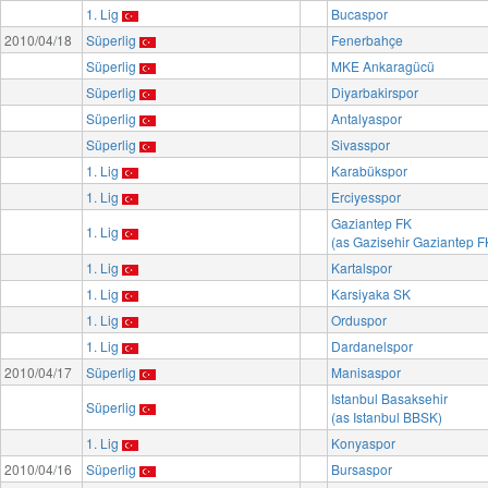
1. Lig
Bucaspor
2010/04/18
Süperlig
Fenerbahçe
Süperlig
MKE Ankaragücü
Süperlig
Diyarbakirspor
Süperlig
Antalyaspor
Süperlig
Sivasspor
1. Lig
Karabükspor
1. Lig
Erciyesspor
Gaziantep FK
1. Lig
(as Gazisehir Gaziantep F
1. Lig
Kartalspor
1. Lig
Karsiyaka SK
1. Lig
Orduspor
1. Lig
Dardanelspor
2010/04/17
Süperlig
Manisaspor
Istanbul Basaksehir
Süperlig
(as Istanbul BBSK)
1. Lig
Konyaspor
2010/04/16
Süperlig
Bursaspor