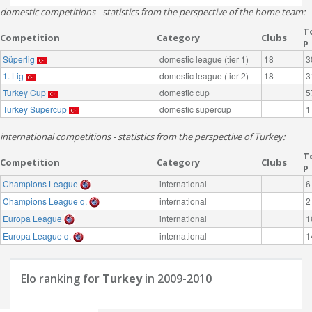
domestic competitions - statistics from the perspective of the home team:
T
Competition
Category
Clubs
P
Süperlig
domestic league (tier 1)
18
3
1. Lig
domestic league (tier 2)
18
3
Turkey Cup
domestic cup
5
Turkey Supercup
domestic supercup
1
international competitions - statistics from the perspective of Turkey:
T
Competition
Category
Clubs
P
Champions League
international
6
Champions League q.
international
2
Europa League
international
1
Europa League q.
international
1
Elo ranking for
Turkey
in 2009-2010