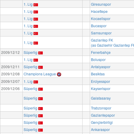
1. Lig
Giresunspor
1. Lig
Hacettepe
1. Lig
Kocaelispor
1. Lig
Bucaspor
1. Lig
Samsunspor
Gaziantep FK
1. Lig
(as Gazisehir Gaziantep F
2009/12/12
Süperlig
Fenerbahçe
1. Lig
Boluspor
2009/12/11
Süperlig
Antalyaspor
2009/12/08
Champions League
Besiktas
2009/12/07
1. Lig
Erciyesspor
2009/12/06
Süperlig
Kayserispor
Süperlig
Galatasaray
Süperlig
Trabzonspor
Süperlig
Gaziantepspor
Süperlig
Gençlerbirligi
Süperlig
Ankaraspor