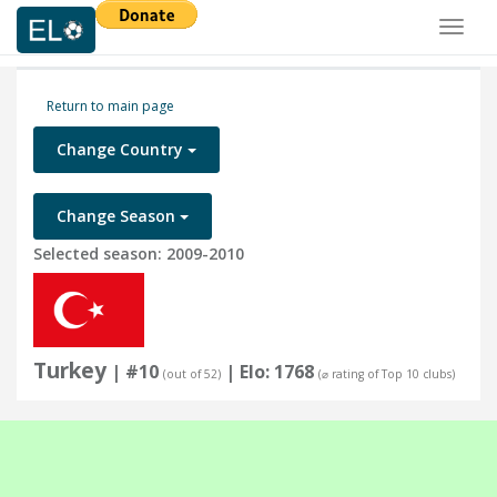
Toggl
naviga
Return to main page
Change Country
Change Season
Selected season: 2009-2010
Turkey
| #10
| Elo: 1768
(out of 52)
(⌀ rating of Top 10 clubs)