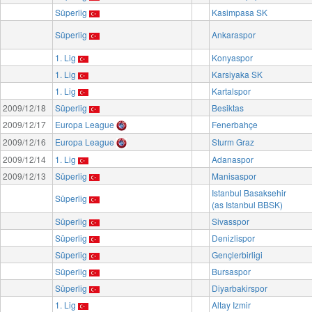
Süperlig
Kasimpasa SK
Süperlig
Ankaraspor
1. Lig
Konyaspor
1. Lig
Karsiyaka SK
1. Lig
Kartalspor
2009/12/18
Süperlig
Besiktas
2009/12/17
Europa League
Fenerbahçe
2009/12/16
Europa League
Sturm Graz
2009/12/14
1. Lig
Adanaspor
2009/12/13
Süperlig
Manisaspor
Istanbul Basaksehir
Süperlig
(as Istanbul BBSK)
Süperlig
Sivasspor
Süperlig
Denizlispor
Süperlig
Gençlerbirligi
Süperlig
Bursaspor
Süperlig
Diyarbakirspor
1. Lig
Altay Izmir