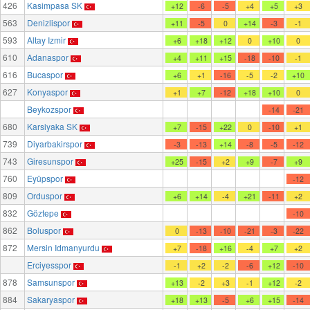
426
Kasimpasa SK
+12
-6
-5
+4
+5
+3
563
Denizlispor
+11
-5
0
+14
-3
-1
593
Altay Izmir
+6
+18
+12
0
+10
0
610
Adanaspor
+4
+11
+15
-18
-10
-1
616
Bucaspor
+6
+1
-16
-5
-2
+10
627
Konyaspor
+1
+7
-12
+18
+10
0
Beykozspor
-14
-21
680
Karsiyaka SK
+7
-15
+22
0
-10
+1
739
Diyarbakirspor
-3
-13
+14
-8
-5
-12
743
Giresunspor
+25
-15
+2
+9
-7
+9
760
Eyüpspor
-12
809
Orduspor
+6
+14
-4
+21
-11
+2
832
Göztepe
-10
862
Boluspor
0
-13
-10
-21
-3
-22
872
Mersin Idmanyurdu
+7
-18
+16
-4
+7
+2
Erciyesspor
-1
+2
-2
-6
+12
-10
878
Samsunspor
+13
-2
+3
-1
+12
-2
884
Sakaryaspor
+18
+13
-5
+6
+15
-14