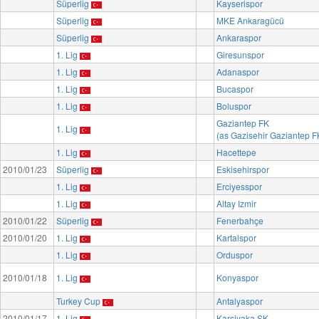
Süperlig
Kayserispor
Süperlig
MKE Ankaragücü
Süperlig
Ankaraspor
1. Lig
Giresunspor
1. Lig
Adanaspor
1. Lig
Bucaspor
1. Lig
Boluspor
Gaziantep FK
1. Lig
(as Gazisehir Gaziantep F
1. Lig
Hacettepe
2010/01/23
Süperlig
Eskisehirspor
1. Lig
Erciyesspor
1. Lig
Altay Izmir
2010/01/22
Süperlig
Fenerbahçe
2010/01/20
1. Lig
Kartalspor
1. Lig
Orduspor
2010/01/18
1. Lig
Konyaspor
Turkey Cup
Antalyaspor
2010/01/17
1. Lig
Karsiyaka SK