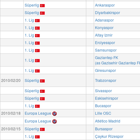
Süperlig
Ankaraspor
Süperlig
Diyarbakirspor
1. Lig
Adanaspor
1. Lig
Konyaspor
1. Lig
Altay Izmir
1. Lig
Erciyesspor
1. Lig
Samsunspor
Gaziantep FK
1. Lig
(as Gazisehir Gaziantep F
1. Lig
Giresunspor
2010/02/20
Süperlig
Trabzonspor
Süperlig
Sivasspor
Süperlig
Eskisehirspor
1. Lig
Bucaspor
2010/02/18
Europa League
Lille OSC
Europa League
Atlético Madrid
2010/02/15
Süperlig
Bursaspor
1. Lig
Çaykur Rizespor