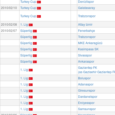
Turkey Cup
Denizlispor
2010/02/10
Turkey Cup
Galatasaray
Turkey Cup
Trabzonspor
2010/02/08
1. Lig
Altay Izmir
2010/02/07
Süperlig
Fenerbahçe
Süperlig
Trabzonspor
Süperlig
MKE Ankaragücü
Süperlig
Kasimpasa SK
Süperlig
Sivasspor
Süperlig
Ankaraspor
Gaziantep FK
1. Lig
(as Gazisehir Gaziantep F
1. Lig
Boluspor
1. Lig
Adanaspor
1. Lig
Giresunspor
1. Lig
Dardanelspor
1. Lig
Erciyesspor
1. Lig
Samsunspor
2010/02/06
Süperlig
Kayserispor