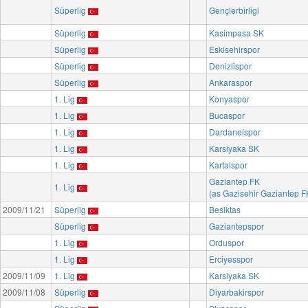
Süperlig
Gençlerbirligi
Süperlig
Kasimpasa SK
Süperlig
Eskisehirspor
Süperlig
Denizlispor
Süperlig
Ankaraspor
1. Lig
Konyaspor
1. Lig
Bucaspor
1. Lig
Dardanelspor
1. Lig
Karsiyaka SK
1. Lig
Kartalspor
Gaziantep FK
1. Lig
(as Gazisehir Gaziantep F
2009/11/21
Süperlig
Besiktas
Süperlig
Gaziantepspor
1. Lig
Orduspor
1. Lig
Erciyesspor
2009/11/09
1. Lig
Karsiyaka SK
2009/11/08
Süperlig
Diyarbakirspor