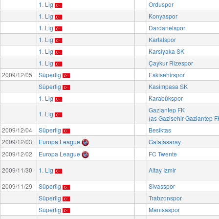
1. Lig
Orduspor
1. Lig
Konyaspor
1. Lig
Dardanelspor
1. Lig
Kartalspor
1. Lig
Karsiyaka SK
1. Lig
Çaykur Rizespor
2009/12/05
Süperlig
Eskisehirspor
Süperlig
Kasimpasa SK
1. Lig
Karabükspor
Gaziantep FK
1. Lig
(as Gazisehir Gaziantep F
2009/12/04
Süperlig
Besiktas
2009/12/03
Europa League
Galatasaray
2009/12/02
Europa League
FC Twente
2009/11/30
1. Lig
Altay Izmir
2009/11/29
Süperlig
Sivasspor
Süperlig
Trabzonspor
Süperlig
Manisaspor