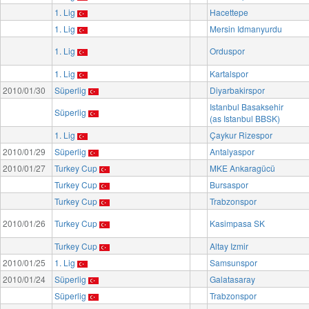
1. Lig
Hacettepe
1. Lig
Mersin Idmanyurdu
1. Lig
Orduspor
1. Lig
Kartalspor
2010/01/30
Süperlig
Diyarbakirspor
Istanbul Basaksehir
Süperlig
(as Istanbul BBSK)
1. Lig
Çaykur Rizespor
2010/01/29
Süperlig
Antalyaspor
2010/01/27
Turkey Cup
MKE Ankaragücü
Turkey Cup
Bursaspor
Turkey Cup
Trabzonspor
2010/01/26
Turkey Cup
Kasimpasa SK
Turkey Cup
Altay Izmir
2010/01/25
1. Lig
Samsunspor
2010/01/24
Süperlig
Galatasaray
Süperlig
Trabzonspor