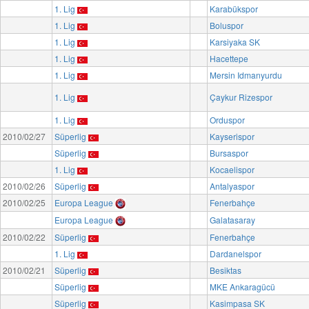
1. Lig
Karabükspor
1. Lig
Boluspor
1. Lig
Karsiyaka SK
1. Lig
Hacettepe
1. Lig
Mersin Idmanyurdu
1. Lig
Çaykur Rizespor
1. Lig
Orduspor
2010/02/27
Süperlig
Kayserispor
Süperlig
Bursaspor
1. Lig
Kocaelispor
2010/02/26
Süperlig
Antalyaspor
2010/02/25
Europa League
Fenerbahçe
Europa League
Galatasaray
2010/02/22
Süperlig
Fenerbahçe
1. Lig
Dardanelspor
2010/02/21
Süperlig
Besiktas
Süperlig
MKE Ankaragücü
Süperlig
Kasimpasa SK