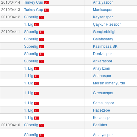
2010/04/14
Turkey Cup
Antalyaspor
2010/04/13
Turkey Cup
Manisaspor
2010/04/12
Süperlig
Kayserispor
1. Lig
Çaykur Rizespor
2010/04/11
Süperlig
Gençlerbirligi
Süperlig
Galatasaray
Süperlig
Kasimpasa SK
Süperlig
Denizlispor
Süperlig
Ankaraspor
1. Lig
Altay Izmir
1. Lig
Adanaspor
1. Lig
Mersin Idmanyurdu
1. Lig
Giresunspor
1. Lig
Samsunspor
1. Lig
Hacettepe
1. Lig
Kocaelispor
2010/04/10
Süperlig
Besiktas
Süperlig
Antalyaspor