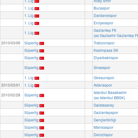
1. Lig
Altay Izmir
1. Lig
Bucaspor
1. Lig
Dardanelspor
1. Lig
Erciyesspor
Gaziantep FK
1. Lig
(as Gazisehir Gaziantep F
2010/03/06
Süperlig
Trabzonspor
Süperlig
Kasimpasa SK
Süperlig
Diyarbakirspor
Süperlig
Sivasspor
1. Lig
Giresunspor
2010/03/01
1. Lig
Adanaspor
Istanbul Basaksehir
2010/02/28
Süperlig
(as Istanbul BBSK)
Süperlig
Galatasaray
Süperlig
Gaziantepspor
Süperlig
Gençlerbirligi
Süperlig
Manisaspor
Süperlig
Denizlispor