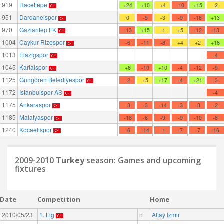
919
Hacettepe
+24
+10
+4
-10
+15
-2
951
Dardanelspor
0
-5
-3
-9
-18
+13
970
Gaziantep FK
-13
+15
-1
+5
-12
-13
1004
Çaykur Rizespor
-6
-11
-8
+4
+2
+16
1013
Elazigspor
-4
1045
Kartalspor
+6
-10
+10
-4
-12
-9
1125
Güngören Belediyespor
-2
+5
+17
-4
+21
-3
1172
Istanbulspor AS
-4
1175
Ankaraspor
-3
-3
-14
-3
-3
-2
1185
Malatyaspor
-18
-6
-9
-9
-10
-8
1240
Kocaelispor
-6
-14
-1
-7
-7
-16
2009-2010
Turkey
season: Games and upcoming
fixtures
Date
Competition
Home
2010/05/23
1. Lig
n
Altay Izmir