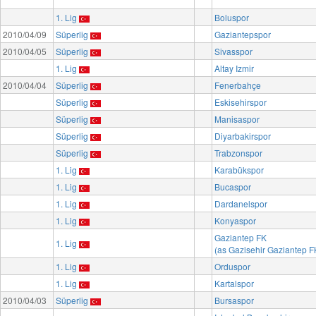
1. Lig
Boluspor
2010/04/09
Süperlig
Gaziantepspor
2010/04/05
Süperlig
Sivasspor
1. Lig
Altay Izmir
2010/04/04
Süperlig
Fenerbahçe
Süperlig
Eskisehirspor
Süperlig
Manisaspor
Süperlig
Diyarbakirspor
Süperlig
Trabzonspor
1. Lig
Karabükspor
1. Lig
Bucaspor
1. Lig
Dardanelspor
1. Lig
Konyaspor
Gaziantep FK
1. Lig
(as Gazisehir Gaziantep F
1. Lig
Orduspor
1. Lig
Kartalspor
2010/04/03
Süperlig
Bursaspor