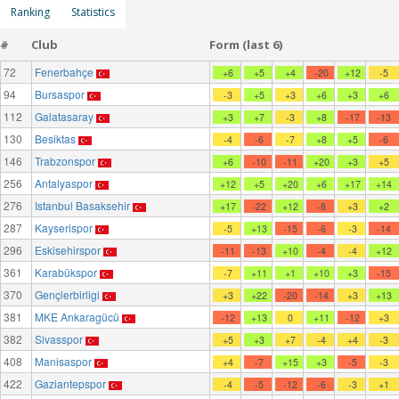
Ranking
Statistics
#
Club
Form (last 6)
72
Fenerbahçe
+6
+5
+4
-20
+12
-5
94
Bursaspor
-3
+5
+3
+6
+3
+6
112
Galatasaray
+3
+7
-3
+8
-17
-13
130
Besiktas
-4
-6
-7
+8
+5
-6
146
Trabzonspor
+6
-10
-11
+20
+3
+5
256
Antalyaspor
+12
+5
+20
+6
+17
+14
276
Istanbul Basaksehir
+17
-22
+12
-8
+3
+2
287
Kayserispor
-5
+13
-15
-6
-3
-14
296
Eskisehirspor
-11
-13
+10
-4
-4
+12
361
Karabükspor
-7
+11
+1
+10
+3
-15
370
Gençlerbirligi
+3
+22
-20
-14
+3
+13
381
MKE Ankaragücü
-12
+13
0
+11
-12
+3
382
Sivasspor
+5
+3
+7
-4
+4
-3
408
Manisaspor
+4
-7
+15
+3
-5
-3
422
Gaziantepspor
-4
-5
-12
-6
-3
+1