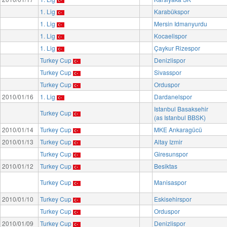
1. Lig
Karabükspor
1. Lig
Mersin Idmanyurdu
1. Lig
Kocaelispor
1. Lig
Çaykur Rizespor
Turkey Cup
Denizlispor
Turkey Cup
Sivasspor
Turkey Cup
Orduspor
2010/01/16
1. Lig
Dardanelspor
Istanbul Basaksehir
Turkey Cup
(as Istanbul BBSK)
2010/01/14
Turkey Cup
MKE Ankaragücü
2010/01/13
Turkey Cup
Altay Izmir
Turkey Cup
Giresunspor
2010/01/12
Turkey Cup
Besiktas
Turkey Cup
Manisaspor
2010/01/10
Turkey Cup
Eskisehirspor
Turkey Cup
Orduspor
2010/01/09
Turkey Cup
Denizlispor