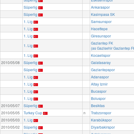
Süperlig
Ankaraspor
Süperlig
Kasimpasa SK
1. Lig
Samsunspor
1. Lig
Hacettepe
1. Lig
Giresunspor
Gaziantep FK
1. Lig
(as Gazisehir Gaziantep F
1. Lig
Kocaelispor
2010/05/08
Süperlig
Galatasaray
Süperlig
Gaziantepspor
1. Lig
Adanaspor
1. Lig
Altay Izmir
1. Lig
Bucaspor
1. Lig
Boluspor
2010/05/07
Süperlig
Besiktas
2010/05/05
Turkey Cup
n
Trabzonspor
2010/05/03
1. Lig
Karabükspor
2010/05/02
Süperlig
Diyarbakirspor