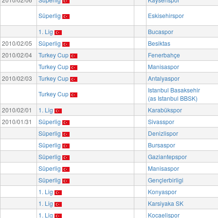
Süperlig
Eskisehirspor
1. Lig
Bucaspor
2010/02/05
Süperlig
Besiktas
2010/02/04
Turkey Cup
Fenerbahçe
Turkey Cup
Manisaspor
2010/02/03
Turkey Cup
Antalyaspor
Istanbul Basaksehir
Turkey Cup
(as Istanbul BBSK)
2010/02/01
1. Lig
Karabükspor
2010/01/31
Süperlig
Sivasspor
Süperlig
Denizlispor
Süperlig
Bursaspor
Süperlig
Gaziantepspor
Süperlig
Manisaspor
Süperlig
Gençlerbirligi
1. Lig
Konyaspor
1. Lig
Karsiyaka SK
1. Lig
Kocaelispor