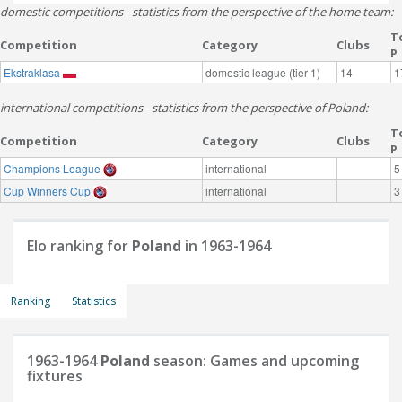
domestic competitions - statistics from the perspective of the home team:
T
Competition
Category
Clubs
P
Ekstraklasa
domestic league (tier 1)
14
1
international competitions - statistics from the perspective of Poland:
T
Competition
Category
Clubs
P
Champions League
international
5
Cup Winners Cup
international
3
Elo ranking for
Poland
in 1963-1964
Ranking
Statistics
1963-1964
Poland
season: Games and upcoming
fixtures