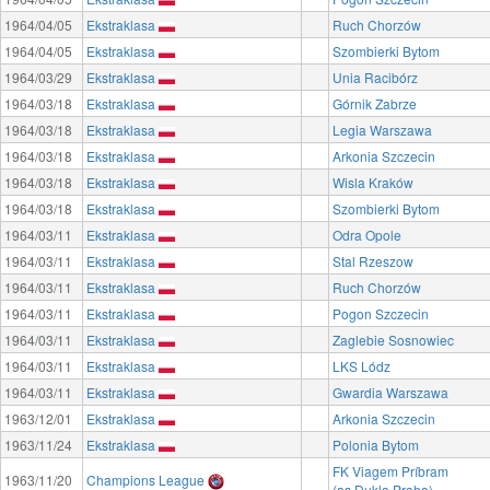
1964/04/05
Ekstraklasa
Ruch Chorzów
1964/04/05
Ekstraklasa
Szombierki Bytom
1964/03/29
Ekstraklasa
Unia Racibórz
1964/03/18
Ekstraklasa
Górnik Zabrze
1964/03/18
Ekstraklasa
Legia Warszawa
1964/03/18
Ekstraklasa
Arkonia Szczecin
1964/03/18
Ekstraklasa
Wisla Kraków
1964/03/18
Ekstraklasa
Szombierki Bytom
1964/03/11
Ekstraklasa
Odra Opole
1964/03/11
Ekstraklasa
Stal Rzeszow
1964/03/11
Ekstraklasa
Ruch Chorzów
1964/03/11
Ekstraklasa
Pogon Szczecin
1964/03/11
Ekstraklasa
Zaglebie Sosnowiec
1964/03/11
Ekstraklasa
LKS Lódz
1964/03/11
Ekstraklasa
Gwardia Warszawa
1963/12/01
Ekstraklasa
Arkonia Szczecin
1963/11/24
Ekstraklasa
Polonia Bytom
FK Viagem Príbram
1963/11/20
Champions League
(as Dukla Praha)