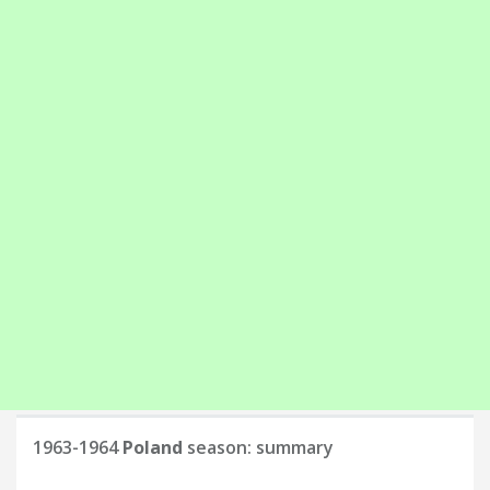
1963-1964
Poland
season: summary