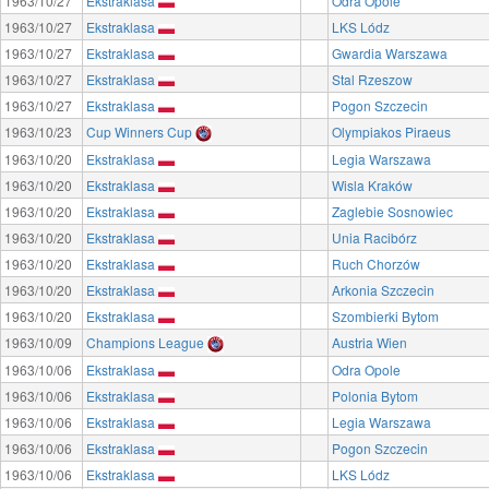
1963/10/27
Ekstraklasa
Odra Opole
1963/10/27
Ekstraklasa
LKS Lódz
1963/10/27
Ekstraklasa
Gwardia Warszawa
1963/10/27
Ekstraklasa
Stal Rzeszow
1963/10/27
Ekstraklasa
Pogon Szczecin
1963/10/23
Cup Winners Cup
Olympiakos Piraeus
1963/10/20
Ekstraklasa
Legia Warszawa
1963/10/20
Ekstraklasa
Wisla Kraków
1963/10/20
Ekstraklasa
Zaglebie Sosnowiec
1963/10/20
Ekstraklasa
Unia Racibórz
1963/10/20
Ekstraklasa
Ruch Chorzów
1963/10/20
Ekstraklasa
Arkonia Szczecin
1963/10/20
Ekstraklasa
Szombierki Bytom
1963/10/09
Champions League
Austria Wien
1963/10/06
Ekstraklasa
Odra Opole
1963/10/06
Ekstraklasa
Polonia Bytom
1963/10/06
Ekstraklasa
Legia Warszawa
1963/10/06
Ekstraklasa
Pogon Szczecin
1963/10/06
Ekstraklasa
LKS Lódz