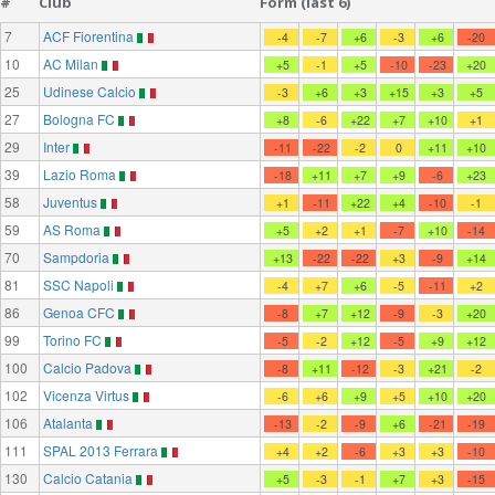
#
Club
Form (last 6)
7
ACF Fiorentina
-4
-7
+6
-3
+6
-20
10
AC Milan
+5
-1
+5
-10
-23
+20
25
Udinese Calcio
-3
+6
+3
+15
+3
+5
27
Bologna FC
+8
-6
+22
+7
+10
+1
29
Inter
-11
-22
-2
0
+11
+10
39
Lazio Roma
-18
+11
+7
+9
-6
+23
58
Juventus
+1
-11
+22
+4
-10
-1
59
AS Roma
+5
+2
+1
-7
+10
-14
70
Sampdoria
+13
-22
-22
+3
-9
+14
81
SSC Napoli
-4
+7
+6
-5
-11
+2
86
Genoa CFC
-8
+7
+12
-9
-3
+20
99
Torino FC
-5
-2
+12
-5
+9
+12
100
Calcio Padova
-8
+11
-12
-3
+21
-2
102
Vicenza Virtus
-6
+6
+9
+5
+10
+20
106
Atalanta
-13
-2
-9
+6
-21
-19
111
SPAL 2013 Ferrara
+4
+2
-6
+3
+3
-10
130
Calcio Catania
+5
-3
-1
+7
+3
-15