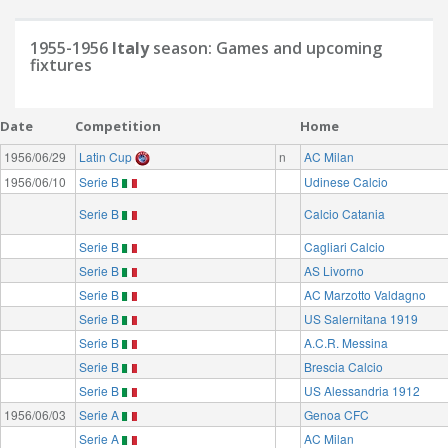
1955-1956
Italy
season: Games and upcoming
fixtures
Date
Competition
Home
1956/06/29
Latin Cup
n
AC Milan
1956/06/10
Serie B
Udinese Calcio
Serie B
Calcio Catania
Serie B
Cagliari Calcio
Serie B
AS Livorno
Serie B
AC Marzotto Valdagno
Serie B
US Salernitana 1919
Serie B
A.C.R. Messina
Serie B
Brescia Calcio
Serie B
US Alessandria 1912
1956/06/03
Serie A
Genoa CFC
Serie A
AC Milan