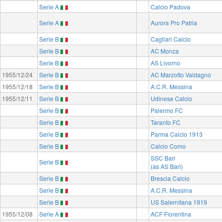
Serie A
Calcio Padova
Serie A
Aurora Pro Patria
Serie B
Cagliari Calcio
Serie B
AC Monza
Serie B
AS Livorno
1955/12/24
Serie B
AC Marzotto Valdagno
1955/12/18
Serie B
A.C.R. Messina
1955/12/11
Serie B
Udinese Calcio
Serie B
Palermo FC
Serie B
Taranto FC
Serie B
Parma Calcio 1913
Serie B
Calcio Como
SSC Bari
Serie B
(as AS Bari)
Serie B
Brescia Calcio
Serie B
A.C.R. Messina
Serie B
US Salernitana 1919
1955/12/08
Serie A
ACF Fiorentina