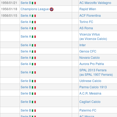
1956/01/21
Serie B
AC Marzotto Valdagno
1956/01/18
Champions League
Rapid Wien
1956/01/15
Serie A
ACF Fiorentina
Serie A
Torino FC
Serie A
AS Roma
Vicenza Virtus
Serie A
(as Vicenza Calcio)
Serie A
Inter
Serie A
Genoa CFC
Serie A
Novara Calcio
Serie A
Aurora Pro Patria
SPAL 2013 Ferrara
Serie A
(as SPAL 1907 Ferrara)
Serie B
Udinese Calcio
Serie B
Parma Calcio 1913
Serie B
A.C.R. Messina
Serie B
Cagliari Calcio
Serie B
Palermo FC
Serie B
AC Monza