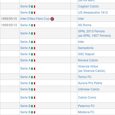
Serie B
Cagliari Calcio
Serie B
US Alessandria 1912
1956/05/15
Inter-Cities Fairs Cup
Inter
1956/05/13
Serie A
AS Roma
SPAL 2013 Ferrara
Serie A
(as SPAL 1907 Ferrara)
Serie A
Inter
Serie A
Sampdoria
Serie A
SSC Napoli
Serie A
Novara Calcio
Vicenza Virtus
Serie A
(as Vicenza Calcio)
Serie A
Torino FC
Serie A
Aurora Pro Patria
Serie B
Udinese Calcio
Serie B
Calcio Como
Serie B
Palermo FC
Serie B
Modena FC