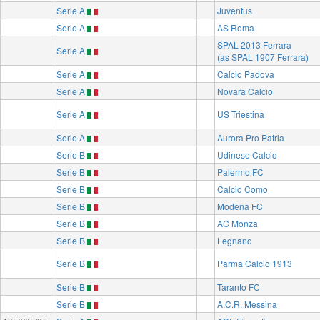
Serie A
Juventus
Serie A
AS Roma
SPAL 2013 Ferrara
Serie A
(as SPAL 1907 Ferrara)
Serie A
Calcio Padova
Serie A
Novara Calcio
Serie A
US Triestina
Serie A
Aurora Pro Patria
Serie B
Udinese Calcio
Serie B
Palermo FC
Serie B
Calcio Como
Serie B
Modena FC
Serie B
AC Monza
Serie B
Legnano
Serie B
Parma Calcio 1913
Serie B
Taranto FC
Serie B
A.C.R. Messina