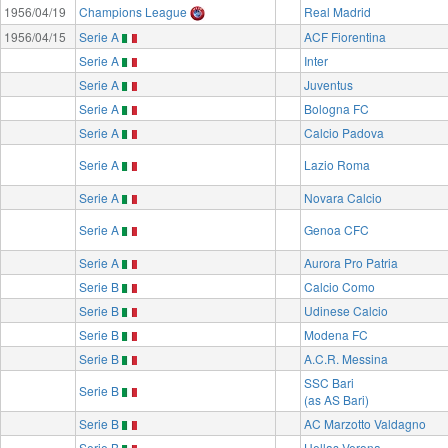
1956/04/19
Champions League
Real Madrid
1956/04/15
Serie A
ACF Fiorentina
Serie A
Inter
Serie A
Juventus
Serie A
Bologna FC
Serie A
Calcio Padova
Serie A
Lazio Roma
Serie A
Novara Calcio
Serie A
Genoa CFC
Serie A
Aurora Pro Patria
Serie B
Calcio Como
Serie B
Udinese Calcio
Serie B
Modena FC
Serie B
A.C.R. Messina
SSC Bari
Serie B
(as AS Bari)
Serie B
AC Marzotto Valdagno
Serie B
Hellas Verona