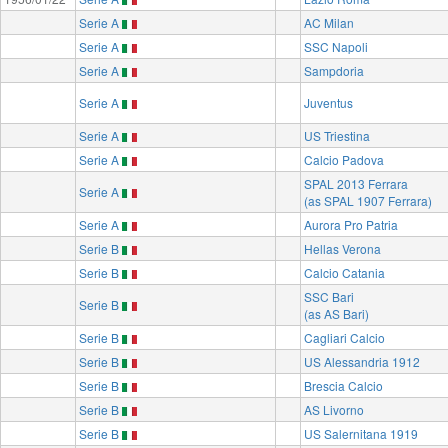
Serie A
AC Milan
Serie A
SSC Napoli
Serie A
Sampdoria
Serie A
Juventus
Serie A
US Triestina
Serie A
Calcio Padova
SPAL 2013 Ferrara
Serie A
(as SPAL 1907 Ferrara)
Serie A
Aurora Pro Patria
Serie B
Hellas Verona
Serie B
Calcio Catania
SSC Bari
Serie B
(as AS Bari)
Serie B
Cagliari Calcio
Serie B
US Alessandria 1912
Serie B
Brescia Calcio
Serie B
AS Livorno
Serie B
US Salernitana 1919