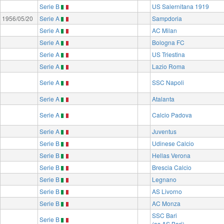
Serie B
US Salernitana 1919
1956/05/20
Serie A
Sampdoria
Serie A
AC Milan
Serie A
Bologna FC
Serie A
US Triestina
Serie A
Lazio Roma
Serie A
SSC Napoli
Serie A
Atalanta
Serie A
Calcio Padova
Serie A
Juventus
Serie B
Udinese Calcio
Serie B
Hellas Verona
Serie B
Brescia Calcio
Serie B
Legnano
Serie B
AS Livorno
Serie B
AC Monza
SSC Bari
Serie B
(as AS Bari)