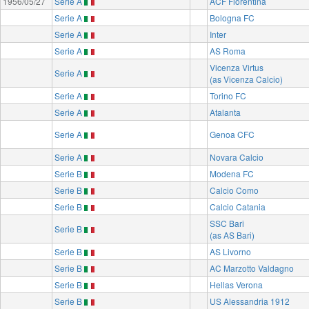
1956/05/27
Serie A
ACF Fiorentina
Serie A
Bologna FC
Serie A
Inter
Serie A
AS Roma
Vicenza Virtus
Serie A
(as Vicenza Calcio)
Serie A
Torino FC
Serie A
Atalanta
Serie A
Genoa CFC
Serie A
Novara Calcio
Serie B
Modena FC
Serie B
Calcio Como
Serie B
Calcio Catania
SSC Bari
Serie B
(as AS Bari)
Serie B
AS Livorno
Serie B
AC Marzotto Valdagno
Serie B
Hellas Verona
Serie B
US Alessandria 1912