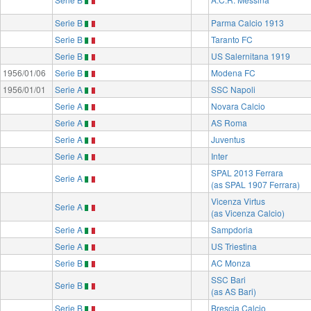
Serie B
Parma Calcio 1913
Serie B
Taranto FC
Serie B
US Salernitana 1919
1956/01/06
Serie B
Modena FC
1956/01/01
Serie A
SSC Napoli
Serie A
Novara Calcio
Serie A
AS Roma
Serie A
Juventus
Serie A
Inter
SPAL 2013 Ferrara
Serie A
(as SPAL 1907 Ferrara)
Vicenza Virtus
Serie A
(as Vicenza Calcio)
Serie A
Sampdoria
Serie A
US Triestina
Serie B
AC Monza
SSC Bari
Serie B
(as AS Bari)
Serie B
Brescia Calcio