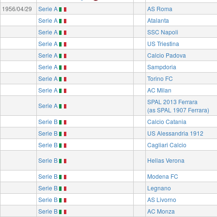
1956/04/29
Serie A
AS Roma
Serie A
Atalanta
Serie A
SSC Napoli
Serie A
US Triestina
Serie A
Calcio Padova
Serie A
Sampdoria
Serie A
Torino FC
Serie A
AC Milan
SPAL 2013 Ferrara
Serie A
(as SPAL 1907 Ferrara)
Serie B
Calcio Catania
Serie B
US Alessandria 1912
Serie B
Cagliari Calcio
Serie B
Hellas Verona
Serie B
Modena FC
Serie B
Legnano
Serie B
AS Livorno
Serie B
AC Monza