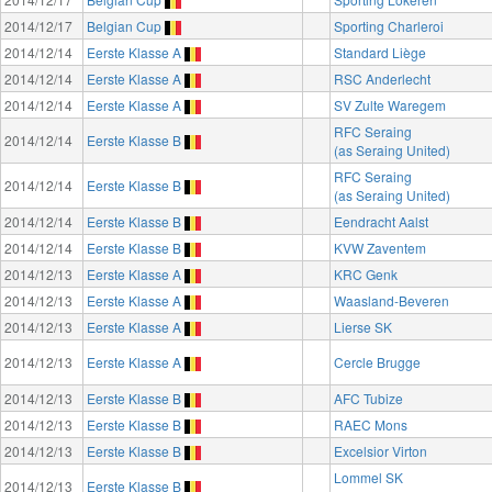
2014/12/17
Belgian Cup
Sporting Charleroi
2014/12/14
Eerste Klasse A
Standard Liège
2014/12/14
Eerste Klasse A
RSC Anderlecht
2014/12/14
Eerste Klasse A
SV Zulte Waregem
RFC Seraing
2014/12/14
Eerste Klasse B
(as Seraing United)
RFC Seraing
2014/12/14
Eerste Klasse B
(as Seraing United)
2014/12/14
Eerste Klasse B
Eendracht Aalst
2014/12/14
Eerste Klasse B
KVW Zaventem
2014/12/13
Eerste Klasse A
KRC Genk
2014/12/13
Eerste Klasse A
Waasland-Beveren
2014/12/13
Eerste Klasse A
Lierse SK
2014/12/13
Eerste Klasse A
Cercle Brugge
2014/12/13
Eerste Klasse B
AFC Tubize
2014/12/13
Eerste Klasse B
RAEC Mons
2014/12/13
Eerste Klasse B
Excelsior Virton
Lommel SK
2014/12/13
Eerste Klasse B