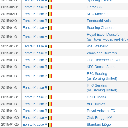
2015/02/01
Eerste Klasse A
Lierse SK
2015/02/01
Eerste Klasse B
KRC Mechelen
2015/02/01
Eerste Klasse B
Eendracht Aalst
2015/01/31
Eerste Klasse A
Sporting Charleroi
Royal Excel Mouscron
2015/01/31
Eerste Klasse A
(as Royal Mouscron-Péruw
2015/01/31
Eerste Klasse A
KVC Westerlo
2015/01/31
Eerste Klasse A
Waasland-Beveren
2015/01/31
Eerste Klasse B
Oud-Heverlee Leuven
2015/01/31
Eerste Klasse B
KFC Dessel Sport
RFC Seraing
2015/01/31
Eerste Klasse B
(as Seraing United)
RFC Seraing
2015/01/31
Eerste Klasse B
(as Seraing United)
2015/01/31
Eerste Klasse B
RAEC Mons
2015/01/31
Eerste Klasse B
AFC Tubize
2015/01/31
Eerste Klasse B
Royal Antwerp FC
2015/01/30
Eerste Klasse A
Club Brugge KV
2015/01/25
Eerste Klasse A
Standard Liège