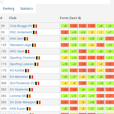
Ranking
Statistics
#
Club
Form (last 6)
39
Club Brugge KV
+5
-13
-14
-15
+8
+3
59
RSC Anderlecht
-8
+10
+14
-5
-1
+7
65
KAA Gent
+8
+11
-5
+15
+8
-7
129
Standard Liège
-11
+13
+13
+5
-8
+10
155
KRC Genk
+5
+11
-16
+7
+6
+9
158
Sporting Charleroi
+5
+13
-8
-10
-8
+11
173
Sporting Lokeren
+15
+3
-12
+9
-4
-8
179
KV Kortrijk
+11
-11
-13
-13
+1
-3
188
KV Mechelen
+9
+7
+4
+8
+8
-11
368
Sint-Truidense VV
-4
-8
-24
+5
+13
+7
383
KV Oostende
-10
-14
+9
+11
-15
-9
383
Lommel SK
+3
+11
+3
+11
-14
-7
393
SV Zulte Waregem
-5
-11
-5
+16
-9
-9
409
KAS Eupen
+9
-19
-3
+7
+14
+4