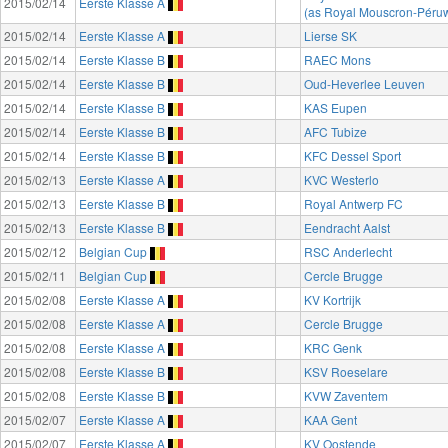
2015/02/14
Eerste Klasse A
(as Royal Mouscron-Péruw
2015/02/14
Eerste Klasse A
Lierse SK
2015/02/14
Eerste Klasse B
RAEC Mons
2015/02/14
Eerste Klasse B
Oud-Heverlee Leuven
2015/02/14
Eerste Klasse B
KAS Eupen
2015/02/14
Eerste Klasse B
AFC Tubize
2015/02/14
Eerste Klasse B
KFC Dessel Sport
2015/02/13
Eerste Klasse A
KVC Westerlo
2015/02/13
Eerste Klasse B
Royal Antwerp FC
2015/02/13
Eerste Klasse B
Eendracht Aalst
2015/02/12
Belgian Cup
RSC Anderlecht
2015/02/11
Belgian Cup
Cercle Brugge
2015/02/08
Eerste Klasse A
KV Kortrijk
2015/02/08
Eerste Klasse A
Cercle Brugge
2015/02/08
Eerste Klasse A
KRC Genk
2015/02/08
Eerste Klasse B
KSV Roeselare
2015/02/08
Eerste Klasse B
KVW Zaventem
2015/02/07
Eerste Klasse A
KAA Gent
2015/02/07
Eerste Klasse A
KV Oostende