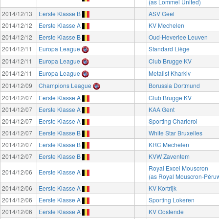
(as Lommel United)
2014/12/13
Eerste Klasse B
ASV Geel
2014/12/12
Eerste Klasse A
KV Mechelen
2014/12/12
Eerste Klasse B
Oud-Heverlee Leuven
2014/12/11
Europa League
Standard Liège
2014/12/11
Europa League
Club Brugge KV
2014/12/11
Europa League
Metalist Kharkiv
2014/12/09
Champions League
Borussia Dortmund
2014/12/07
Eerste Klasse A
Club Brugge KV
2014/12/07
Eerste Klasse A
KAA Gent
2014/12/07
Eerste Klasse A
Sporting Charleroi
2014/12/07
Eerste Klasse B
White Star Bruxelles
2014/12/07
Eerste Klasse B
KRC Mechelen
2014/12/07
Eerste Klasse B
KVW Zaventem
Royal Excel Mouscron
2014/12/06
Eerste Klasse A
(as Royal Mouscron-Péruw
2014/12/06
Eerste Klasse A
KV Kortrijk
2014/12/06
Eerste Klasse A
Sporting Lokeren
2014/12/06
Eerste Klasse A
KV Oostende