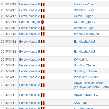
2015/04/18
Eerste Klasse B
Excelsior Virton
2015/04/17
Eerste Klasse A
Standard Liège
2015/04/17
Eerste Klasse A
Cercle Brugge
2015/04/16
Europa League
Club Brugge KV
2015/04/12
Eerste Klasse A
Standard Liège
2015/04/12
Eerste Klasse A
SV Zulte Waregem
2015/04/12
Eerste Klasse B
Eendracht Aalst
2015/04/12
Eerste Klasse B
Eendracht Aalst
2015/04/11
Eerste Klasse A
KV Kortrijk
2015/04/11
Eerste Klasse A
Sporting Charleroi
2015/04/11
Eerste Klasse A
Sporting Lokeren
2015/04/11
Eerste Klasse A
Waasland-Beveren
Royal Excel Mouscron
2015/04/11
Eerste Klasse A
(as Royal Mouscron-Péruw
2015/04/11
Eerste Klasse B
Royal Antwerp FC
2015/04/11
Eerste Klasse B
KAS Eupen
2015/04/11
Eerste Klasse B
Sint-Truidense VV