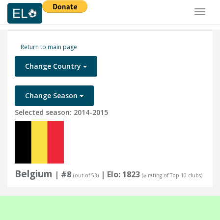
Toggl
naviga
Return to main page
Change Country
Change Season
Selected season: 2014-2015
Belgium
| #8
| Elo: 1823
(out of 53)
(⌀ rating of Top 10 clubs)