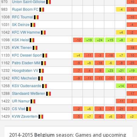
970
Union Saint-Gilloise
-10
983
Rupel Boom FC
-4
-16
1008
RFC Tournai
-10
1031
SK Deinze
-4
1042
KFC VW Hamme
+4
-2
1098
KSK Heist
-12
+19
+24
+15
+8
-2
1125
KVK Tienen
-18
1133
KFC Dessel Sport
+4
-11
-3
-18
+7
-10
1162
Patro Eisden MM
-9
+8
-18
-6
-8
-23
1232
Hoogstraten VV
-7
-4
-9
+23
+21
+19
1242
KRC Mechelen
-9
-11
-11
-11
-5
-17
1268
KSV Oudenaarde
+14
-1
1288
Standaard Wetteren
-17
1422
UR Namur
-11
-2
1423
CS Visé
-2
+6
-3
-7
-21
-7
1429
KVW Zaventem
-5
+7
-6
+6
-3
+2
2014-2015
Belgium
season: Games and upcoming