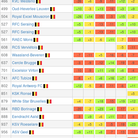
466
KVC Westerlo
-26
+6
-9
-11
+12
+2
499
Oud-Heverlee Leuven
+10
-3
+13
-16
+3
+9
504
Royal Excel Mouscron
+26
+14
-15
-3
+15
-2
527
RFC Seraing
+5
-1
-13
-11
+5
+10
527
RFC Seraing
+5
-1
-13
-11
+5
+10
561
RAEC Mons
+8
+3
-6
+11
-7
-11
608
RCS Verviétois
-5
-11
608
Waasland-Beveren
-7
-11
+5
-16
-6
-7
637
Cercle Brugge
-3
-9
-12
+14
-19
-9
701
Excelsior Virton
-10
-9
+11
+18
+6
-4
741
AFC Tubize
-8
+1
+6
+16
+7
+17
802
Royal Antwerp FC
+12
-5
-8
-11
-6
+11
851
KSK Ronse
+5
879
White Star Bruxelles
+4
-7
+18
-15
+19
+12
884
RBD Borinage
-20
-2
+23
+4
-17
+1
888
Eendracht Aalst
-3
+9
+6
+11
-7
-9
937
KSV Roeselare
-4
+5
+3
-5
-19
+23
956
ASV Geel
+9
+11
+8
-7
-13
-12