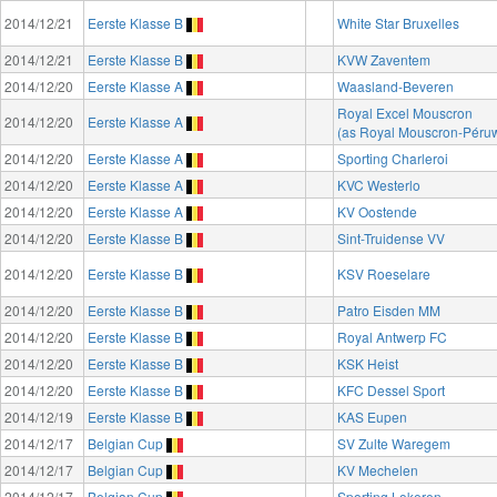
2014/12/21
Eerste Klasse B
White Star Bruxelles
2014/12/21
Eerste Klasse B
KVW Zaventem
2014/12/20
Eerste Klasse A
Waasland-Beveren
Royal Excel Mouscron
2014/12/20
Eerste Klasse A
(as Royal Mouscron-Péruw
2014/12/20
Eerste Klasse A
Sporting Charleroi
2014/12/20
Eerste Klasse A
KVC Westerlo
2014/12/20
Eerste Klasse A
KV Oostende
2014/12/20
Eerste Klasse B
Sint-Truidense VV
2014/12/20
Eerste Klasse B
KSV Roeselare
2014/12/20
Eerste Klasse B
Patro Eisden MM
2014/12/20
Eerste Klasse B
Royal Antwerp FC
2014/12/20
Eerste Klasse B
KSK Heist
2014/12/20
Eerste Klasse B
KFC Dessel Sport
2014/12/19
Eerste Klasse B
KAS Eupen
2014/12/17
Belgian Cup
SV Zulte Waregem
2014/12/17
Belgian Cup
KV Mechelen
2014/12/17
Belgian Cup
Sporting Lokeren