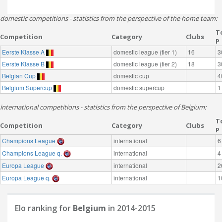
domestic competitions - statistics from the perspective of the home team:
T
Competition
Category
Clubs
P
Eerste Klasse A
domestic league (tier 1)
16
3
Eerste Klasse B
domestic league (tier 2)
18
3
Belgian Cup
domestic cup
4
Belgium Supercup
domestic supercup
1
international competitions - statistics from the perspective of Belgium:
T
Competition
Category
Clubs
P
Champions League
international
6
Champions League q.
international
4
Europa League
international
2
Europa League q.
international
1
Elo ranking for
Belgium
in 2014-2015