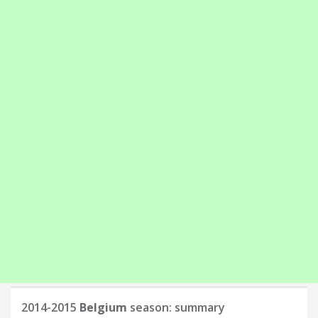
2014-2015
Belgium
season: summary