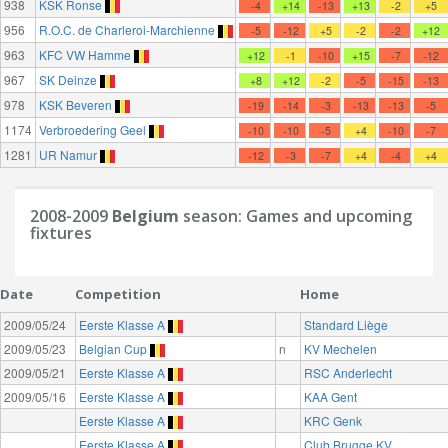
938
KSK Ronse
-4
+14
-13
+13
-2
+5
956
R.O.C. de Charleroi-Marchienne
-5
-12
+5
-2
-2
+12
963
KFC VW Hamme
+12
-1
-10
+15
-7
-12
967
SK Deinze
+8
+12
-2
-5
-15
-13
978
KSK Beveren
-19
-14
-3
-13
-13
-5
1174
Verbroedering Geel
-10
-10
-5
+4
-10
-7
1281
UR Namur
-12
-3
-7
+4
-4
+4
2008-2009
Belgium
season: Games and upcoming
fixtures
Date
Competition
Home
2009/05/24
Eerste Klasse A
Standard Liège
2009/05/23
Belgian Cup
n
KV Mechelen
2009/05/21
Eerste Klasse A
RSC Anderlecht
2009/05/16
Eerste Klasse A
KAA Gent
Eerste Klasse A
KRC Genk
Eerste Klasse A
Club Brugge KV