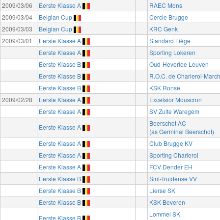
2009/03/06
Eerste Klasse A
RAEC Mons
2009/03/04
Belgian Cup
Cercle Brugge
2009/03/03
Belgian Cup
KRC Genk
2009/03/01
Eerste Klasse A
Standard Liège
Eerste Klasse A
Sporting Lokeren
Eerste Klasse B
Oud-Heverlee Leuven
Eerste Klasse B
R.O.C. de Charleroi-Marc
Eerste Klasse B
KSK Ronse
2009/02/28
Eerste Klasse A
Excelsior Mouscron
Eerste Klasse A
SV Zulte Waregem
Beerschot AC
Eerste Klasse A
(as Germinal Beerschot)
Eerste Klasse A
Club Brugge KV
Eerste Klasse A
Sporting Charleroi
Eerste Klasse A
FCV Dender EH
Eerste Klasse B
Sint-Truidense VV
Eerste Klasse B
Lierse SK
Eerste Klasse B
KSK Beveren
Lommel SK
Eerste Klasse B