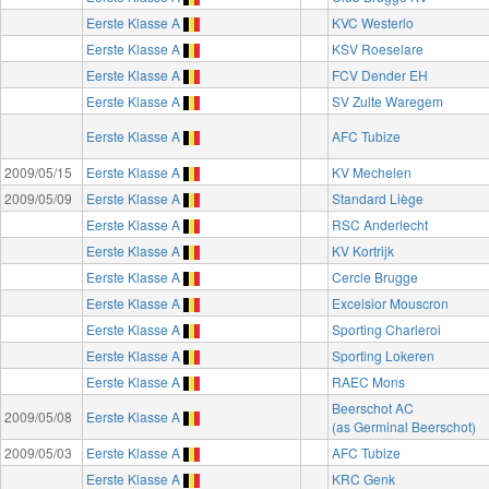
Eerste Klasse A
KVC Westerlo
Eerste Klasse A
KSV Roeselare
Eerste Klasse A
FCV Dender EH
Eerste Klasse A
SV Zulte Waregem
Eerste Klasse A
AFC Tubize
2009/05/15
Eerste Klasse A
KV Mechelen
2009/05/09
Eerste Klasse A
Standard Liège
Eerste Klasse A
RSC Anderlecht
Eerste Klasse A
KV Kortrijk
Eerste Klasse A
Cercle Brugge
Eerste Klasse A
Excelsior Mouscron
Eerste Klasse A
Sporting Charleroi
Eerste Klasse A
Sporting Lokeren
Eerste Klasse A
RAEC Mons
Beerschot AC
2009/05/08
Eerste Klasse A
(as Germinal Beerschot)
2009/05/03
Eerste Klasse A
AFC Tubize
Eerste Klasse A
KRC Genk