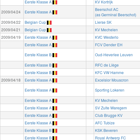
Eerste Klasse A
KV Kortrijk
Beerschot AC
2009/04/24
Eerste Klasse A
(as Germinal Beerschot)
2009/04/22
Belgian Cup
Lierse SK
2009/04/21
Belgian Cup
KV Mechelen
2009/04/19
Eerste Klasse A
KVC Westerlo
Eerste Klasse A
FCV Dender EH
Eerste Klasse B
Oud-Heverlee Leuven
Eerste Klasse B
RFC de Liège
Eerste Klasse B
KFC VW Hamme
2009/04/18
Eerste Klasse A
Excelsior Mouscron
Eerste Klasse A
Sporting Lokeren
Eerste Klasse A
KV Mechelen
Eerste Klasse A
SV Zulte Waregem
Eerste Klasse A
Club Brugge KV
Eerste Klasse A
AFC Tubize
Eerste Klasse B
KSK Beveren
Eerste Klasse B
Royal Antwerp FC