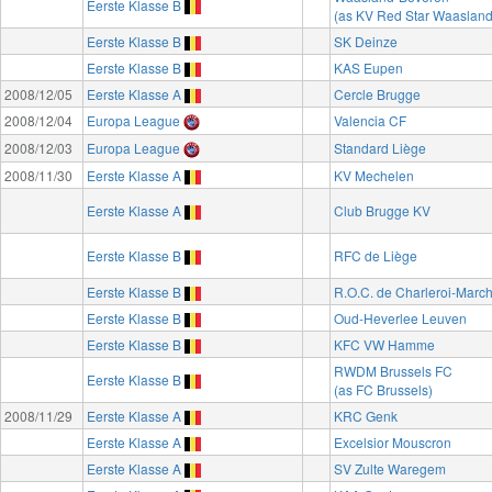
Eerste Klasse B
(as KV Red Star Waasland
Eerste Klasse B
SK Deinze
Eerste Klasse B
KAS Eupen
2008/12/05
Eerste Klasse A
Cercle Brugge
2008/12/04
Europa League
Valencia CF
2008/12/03
Europa League
Standard Liège
2008/11/30
Eerste Klasse A
KV Mechelen
Eerste Klasse A
Club Brugge KV
Eerste Klasse B
RFC de Liège
Eerste Klasse B
R.O.C. de Charleroi-Marc
Eerste Klasse B
Oud-Heverlee Leuven
Eerste Klasse B
KFC VW Hamme
RWDM Brussels FC
Eerste Klasse B
(as FC Brussels)
2008/11/29
Eerste Klasse A
KRC Genk
Eerste Klasse A
Excelsior Mouscron
Eerste Klasse A
SV Zulte Waregem