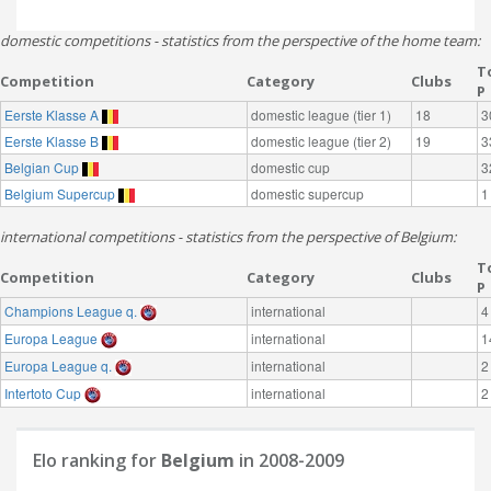
domestic competitions - statistics from the perspective of the home team:
T
Competition
Category
Clubs
P
Eerste Klasse A
domestic league (tier 1)
18
3
Eerste Klasse B
domestic league (tier 2)
19
3
Belgian Cup
domestic cup
3
Belgium Supercup
domestic supercup
1
international competitions - statistics from the perspective of Belgium:
T
Competition
Category
Clubs
P
Champions League q.
international
4
Europa League
international
1
Europa League q.
international
2
Intertoto Cup
international
2
Elo ranking for
Belgium
in 2008-2009