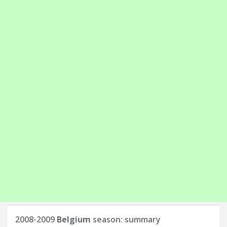
2008-2009
Belgium
season: summary