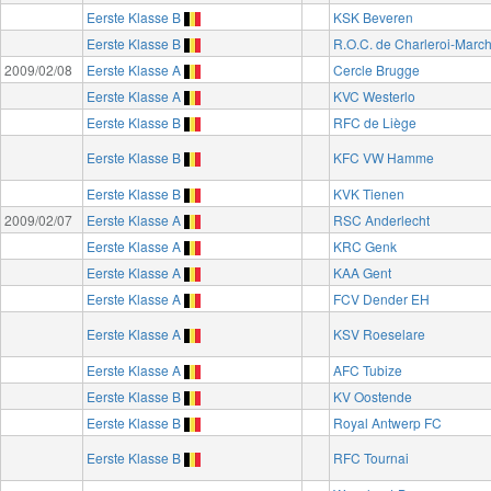
Eerste Klasse B
KSK Beveren
Eerste Klasse B
R.O.C. de Charleroi-Marc
2009/02/08
Eerste Klasse A
Cercle Brugge
Eerste Klasse A
KVC Westerlo
Eerste Klasse B
RFC de Liège
Eerste Klasse B
KFC VW Hamme
Eerste Klasse B
KVK Tienen
2009/02/07
Eerste Klasse A
RSC Anderlecht
Eerste Klasse A
KRC Genk
Eerste Klasse A
KAA Gent
Eerste Klasse A
FCV Dender EH
Eerste Klasse A
KSV Roeselare
Eerste Klasse A
AFC Tubize
Eerste Klasse B
KV Oostende
Eerste Klasse B
Royal Antwerp FC
Eerste Klasse B
RFC Tournai