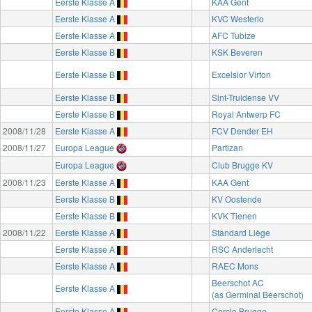
Eerste Klasse A
KAA Gent
Eerste Klasse A
KVC Westerlo
Eerste Klasse A
AFC Tubize
Eerste Klasse B
KSK Beveren
Eerste Klasse B
Excelsior Virton
Eerste Klasse B
Sint-Truidense VV
Eerste Klasse B
Royal Antwerp FC
2008/11/28
Eerste Klasse A
FCV Dender EH
2008/11/27
Europa League
Partizan
Europa League
Club Brugge KV
2008/11/23
Eerste Klasse A
KAA Gent
Eerste Klasse B
KV Oostende
Eerste Klasse B
KVK Tienen
2008/11/22
Eerste Klasse A
Standard Liège
Eerste Klasse A
RSC Anderlecht
Eerste Klasse A
RAEC Mons
Beerschot AC
Eerste Klasse A
(as Germinal Beerschot)
Eerste Klasse A
Cercle Brugge