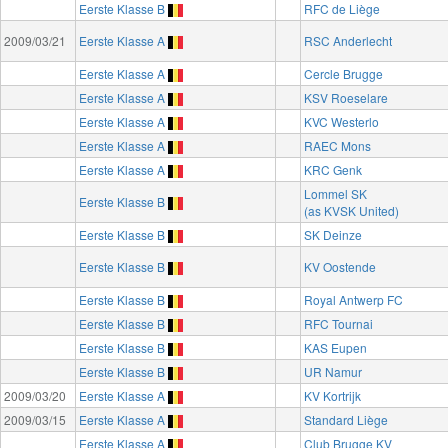
Eerste Klasse B
RFC de Liège
2009/03/21
Eerste Klasse A
RSC Anderlecht
Eerste Klasse A
Cercle Brugge
Eerste Klasse A
KSV Roeselare
Eerste Klasse A
KVC Westerlo
Eerste Klasse A
RAEC Mons
Eerste Klasse A
KRC Genk
Lommel SK
Eerste Klasse B
(as KVSK United)
Eerste Klasse B
SK Deinze
Eerste Klasse B
KV Oostende
Eerste Klasse B
Royal Antwerp FC
Eerste Klasse B
RFC Tournai
Eerste Klasse B
KAS Eupen
Eerste Klasse B
UR Namur
2009/03/20
Eerste Klasse A
KV Kortrijk
2009/03/15
Eerste Klasse A
Standard Liège
Eerste Klasse A
Club Brugge KV