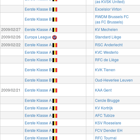
(as KVSK United)
Eerste Klasse B
Excelsior Virton
RWDM Brussels FC
Eerste Klasse B
(as FC Brussels)
2009/02/27
Eerste Klasse A
KV Mechelen
2009/02/26
Europa League
Standard Liège
2009/02/22
Eerste Klasse A
RSC Anderlecht
Eerste Klasse A
KVC Westerlo
Eerste Klasse B
RFC de Liège
Eerste Klasse B
KVK Tienen
Eerste Klasse B
Oud-Heverlee Leuven
2009/02/21
Eerste Klasse A
KAA Gent
Eerste Klasse A
Cercle Brugge
Eerste Klasse A
KV Kortrijk
Eerste Klasse A
AFC Tubize
Eerste Klasse A
KSV Roeselare
Eerste Klasse A
FCV Dender EH
Eerste Klasse B
RFC Tournai