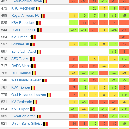
437
Excelsior Mouscron
-7
-10
-11
+13
-16
-9
473
KRC Mechelen
+26
-1
+8
-12
498
Royal Antwerp FC
+1
+9
+7
+5
+13
+5
525
KSV Roeselare
+9
-14
-12
-5
-3
-10
544
FCV Dender EH
+15
+14
-3
-4
+24
-11
584
KV Turnhout
-25
597
Lommel SK
+2
+8
+5
0
+7
-12
697
Eendracht Aalst
+13
-6
710
AFC Tubize
-5
+19
+6
+7
+3
+13
717
RAEC Mons
-9
-3
-12
+4
-3
-5
723
RFC Tournai
+1
+7
+10
-5
+4
+3
748
Waasland-Beveren
-4
+9
-13
-4
+23
+5
767
KVK Tienen
-7
+13
+1
-5
+15
-5
775
Oud-Heverlee Leuven
-7
-4
+2
0
+2
+19
831
KV Oostende
0
+5
-9
-7
-23
-4
854
KAS Eupen
+19
+4
+10
+13
+2
+12
902
Excelsior Virton
-8
+4
-8
-13
+13
+14
921
Union Saint-Gilloise
-16
-6
+12
-7
-10
+9