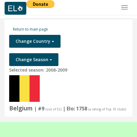
Toggl
naviga
Return to main page
Change Country
Change Season
Selected season: 2008-2009
Belgium
| #9
| Elo: 1758
(out of 52)
(⌀ rating of Top 10 clubs)