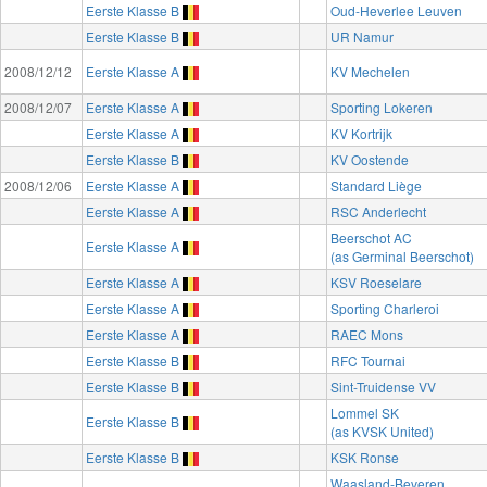
Eerste Klasse B
Oud-Heverlee Leuven
Eerste Klasse B
UR Namur
2008/12/12
Eerste Klasse A
KV Mechelen
2008/12/07
Eerste Klasse A
Sporting Lokeren
Eerste Klasse A
KV Kortrijk
Eerste Klasse B
KV Oostende
2008/12/06
Eerste Klasse A
Standard Liège
Eerste Klasse A
RSC Anderlecht
Beerschot AC
Eerste Klasse A
(as Germinal Beerschot)
Eerste Klasse A
KSV Roeselare
Eerste Klasse A
Sporting Charleroi
Eerste Klasse A
RAEC Mons
Eerste Klasse B
RFC Tournai
Eerste Klasse B
Sint-Truidense VV
Lommel SK
Eerste Klasse B
(as KVSK United)
Eerste Klasse B
KSK Ronse
Waasland-Beveren