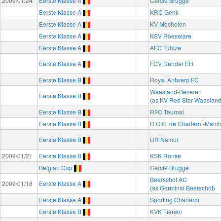
2009/01/24
Eerste Klasse A
Cercle Brugge
Eerste Klasse A
KRC Genk
Eerste Klasse A
KV Mechelen
Eerste Klasse A
KSV Roeselare
Eerste Klasse A
AFC Tubize
Eerste Klasse A
FCV Dender EH
Eerste Klasse B
Royal Antwerp FC
Waasland-Beveren
Eerste Klasse B
(as KV Red Star Waasland
Eerste Klasse B
RFC Tournai
Eerste Klasse B
R.O.C. de Charleroi-Marc
Eerste Klasse B
UR Namur
2009/01/21
Eerste Klasse B
KSK Ronse
Belgian Cup
Cercle Brugge
Beerschot AC
2009/01/18
Eerste Klasse A
(as Germinal Beerschot)
Eerste Klasse A
Sporting Charleroi
Eerste Klasse B
KVK Tienen