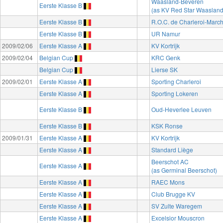
Waasland-Beveren
Eerste Klasse B
(as KV Red Star Waasland
Eerste Klasse B
R.O.C. de Charleroi-Marc
Eerste Klasse B
UR Namur
2009/02/06
Eerste Klasse A
KV Kortrijk
2009/02/04
Belgian Cup
KRC Genk
Belgian Cup
Lierse SK
2009/02/01
Eerste Klasse A
Sporting Charleroi
Eerste Klasse A
Sporting Lokeren
Eerste Klasse B
Oud-Heverlee Leuven
Eerste Klasse B
KSK Ronse
2009/01/31
Eerste Klasse A
KV Kortrijk
Eerste Klasse A
Standard Liège
Beerschot AC
Eerste Klasse A
(as Germinal Beerschot)
Eerste Klasse A
RAEC Mons
Eerste Klasse A
Club Brugge KV
Eerste Klasse A
SV Zulte Waregem
Eerste Klasse A
Excelsior Mouscron