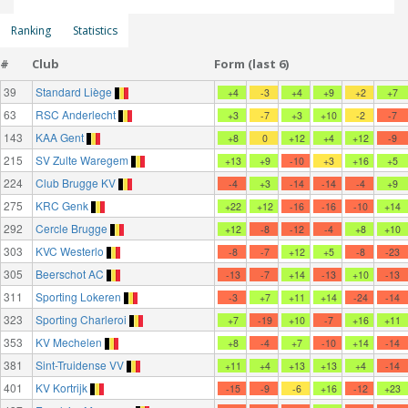
Ranking
Statistics
#
Club
Form (last 6)
39
Standard Liège
+4
-3
+4
+9
+2
+7
63
RSC Anderlecht
+3
-7
+3
+10
-2
-7
143
KAA Gent
+8
0
+12
+4
+12
-9
215
SV Zulte Waregem
+13
+9
-10
+3
+16
+5
224
Club Brugge KV
-4
+3
-14
-14
-4
+9
275
KRC Genk
+22
+12
-16
-16
-10
+14
292
Cercle Brugge
+12
-8
-12
-4
+8
+10
303
KVC Westerlo
-8
-7
+12
+5
-8
-23
305
Beerschot AC
-13
-7
+14
-13
+10
-13
311
Sporting Lokeren
-3
+7
+11
+14
-24
-14
323
Sporting Charleroi
+7
-19
+10
-7
+16
+11
353
KV Mechelen
+8
-4
+7
-10
+14
-14
381
Sint-Truidense VV
+11
+4
+13
+13
+4
-14
401
KV Kortrijk
-15
-9
-6
+16
-12
+23