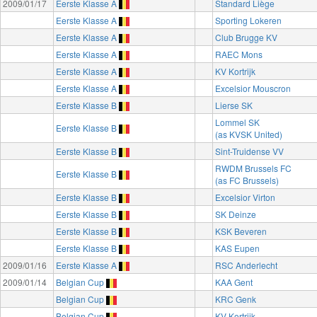
2009/01/17
Eerste Klasse A
Standard Liège
Eerste Klasse A
Sporting Lokeren
Eerste Klasse A
Club Brugge KV
Eerste Klasse A
RAEC Mons
Eerste Klasse A
KV Kortrijk
Eerste Klasse A
Excelsior Mouscron
Eerste Klasse B
Lierse SK
Lommel SK
Eerste Klasse B
(as KVSK United)
Eerste Klasse B
Sint-Truidense VV
RWDM Brussels FC
Eerste Klasse B
(as FC Brussels)
Eerste Klasse B
Excelsior Virton
Eerste Klasse B
SK Deinze
Eerste Klasse B
KSK Beveren
Eerste Klasse B
KAS Eupen
2009/01/16
Eerste Klasse A
RSC Anderlecht
2009/01/14
Belgian Cup
KAA Gent
Belgian Cup
KRC Genk
Belgian Cup
KV Kortrijk