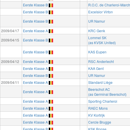
Eerste Klasse B
R.O.C. de Charleroi-Marc
Eerste Klasse B
Excelsior Virton
Eerste Klasse B
UR Namur
2009/04/17
Eerste Klasse A
KRC Genk
Lommel SK
2009/04/15
Eerste Klasse B
(as KVSK United)
Eerste Klasse B
KAS Eupen
2009/04/12
Eerste Klasse A
RSC Anderlecht
Eerste Klasse A
KAA Gent
Eerste Klasse B
UR Namur
2009/04/11
Eerste Klasse A
Standard Liège
Beerschot AC
Eerste Klasse A
(as Germinal Beerschot)
Eerste Klasse A
Sporting Charleroi
Eerste Klasse A
RAEC Mons
Eerste Klasse A
KV Kortrijk
Eerste Klasse A
Cercle Brugge
Eerste Klasse B
KSK Ronse