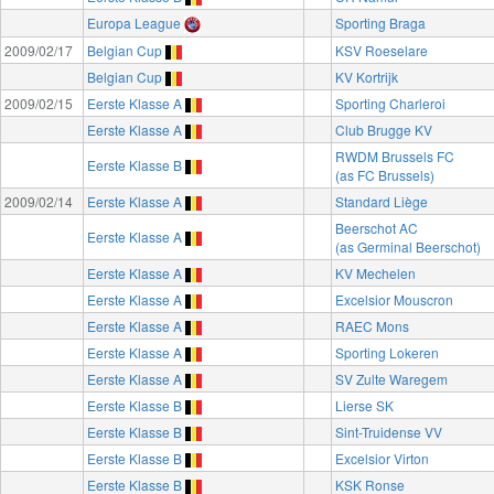
Europa League
Sporting Braga
2009/02/17
Belgian Cup
KSV Roeselare
Belgian Cup
KV Kortrijk
2009/02/15
Eerste Klasse A
Sporting Charleroi
Eerste Klasse A
Club Brugge KV
RWDM Brussels FC
Eerste Klasse B
(as FC Brussels)
2009/02/14
Eerste Klasse A
Standard Liège
Beerschot AC
Eerste Klasse A
(as Germinal Beerschot)
Eerste Klasse A
KV Mechelen
Eerste Klasse A
Excelsior Mouscron
Eerste Klasse A
RAEC Mons
Eerste Klasse A
Sporting Lokeren
Eerste Klasse A
SV Zulte Waregem
Eerste Klasse B
Lierse SK
Eerste Klasse B
Sint-Truidense VV
Eerste Klasse B
Excelsior Virton
Eerste Klasse B
KSK Ronse