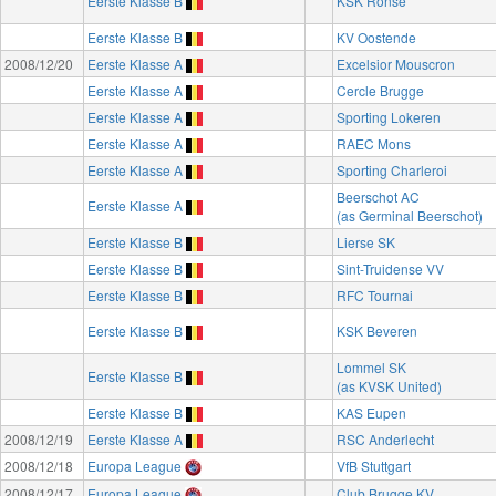
Eerste Klasse B
KSK Ronse
Eerste Klasse B
KV Oostende
2008/12/20
Eerste Klasse A
Excelsior Mouscron
Eerste Klasse A
Cercle Brugge
Eerste Klasse A
Sporting Lokeren
Eerste Klasse A
RAEC Mons
Eerste Klasse A
Sporting Charleroi
Beerschot AC
Eerste Klasse A
(as Germinal Beerschot)
Eerste Klasse B
Lierse SK
Eerste Klasse B
Sint-Truidense VV
Eerste Klasse B
RFC Tournai
Eerste Klasse B
KSK Beveren
Lommel SK
Eerste Klasse B
(as KVSK United)
Eerste Klasse B
KAS Eupen
2008/12/19
Eerste Klasse A
RSC Anderlecht
2008/12/18
Europa League
VfB Stuttgart
2008/12/17
Europa League
Club Brugge KV