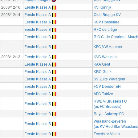
2008/12/16
Eerste Klasse A
KV Kortrijk
2008/12/14
Eerste Klasse A
Club Brugge KV
Eerste Klasse A
KSV Roeselare
Eerste Klasse B
RFC de Liège
Eerste Klasse B
R.O.C. de Charleroi-Marc
Eerste Klasse B
KFC VW Hamme
2008/12/13
Eerste Klasse A
KVC Westerlo
Eerste Klasse A
KAA Gent
Eerste Klasse A
KRC Genk
Eerste Klasse A
SV Zulte Waregem
Eerste Klasse A
FCV Dender EH
Eerste Klasse A
AFC Tubize
RWDM Brussels FC
Eerste Klasse B
(as FC Brussels)
Eerste Klasse B
Royal Antwerp FC
Waasland-Beveren
Eerste Klasse B
(as KV Red Star Waasland
Eerste Klasse B
Excelsior Virton