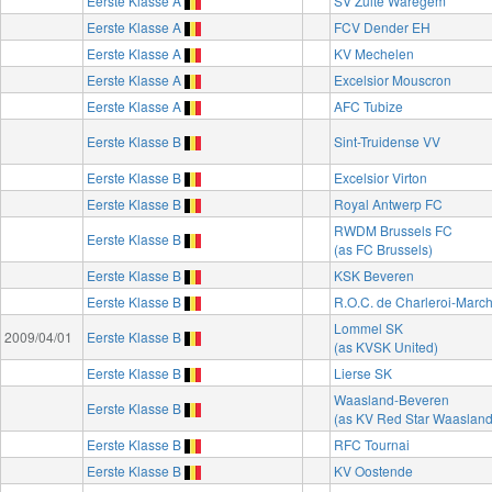
Eerste Klasse A
SV Zulte Waregem
Eerste Klasse A
FCV Dender EH
Eerste Klasse A
KV Mechelen
Eerste Klasse A
Excelsior Mouscron
Eerste Klasse A
AFC Tubize
Eerste Klasse B
Sint-Truidense VV
Eerste Klasse B
Excelsior Virton
Eerste Klasse B
Royal Antwerp FC
RWDM Brussels FC
Eerste Klasse B
(as FC Brussels)
Eerste Klasse B
KSK Beveren
Eerste Klasse B
R.O.C. de Charleroi-Marc
Lommel SK
2009/04/01
Eerste Klasse B
(as KVSK United)
Eerste Klasse B
Lierse SK
Waasland-Beveren
Eerste Klasse B
(as KV Red Star Waasland
Eerste Klasse B
RFC Tournai
Eerste Klasse B
KV Oostende