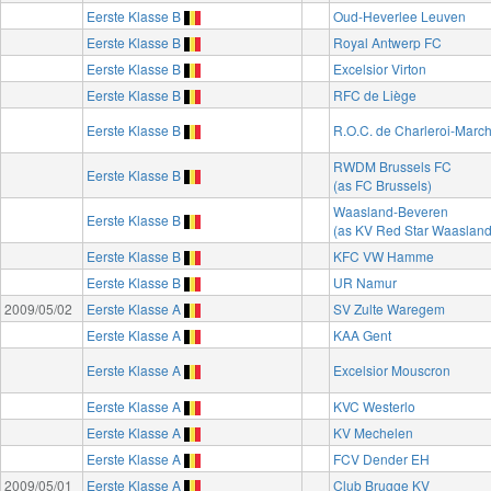
Eerste Klasse B
Oud-Heverlee Leuven
Eerste Klasse B
Royal Antwerp FC
Eerste Klasse B
Excelsior Virton
Eerste Klasse B
RFC de Liège
Eerste Klasse B
R.O.C. de Charleroi-Marc
RWDM Brussels FC
Eerste Klasse B
(as FC Brussels)
Waasland-Beveren
Eerste Klasse B
(as KV Red Star Waasland
Eerste Klasse B
KFC VW Hamme
Eerste Klasse B
UR Namur
2009/05/02
Eerste Klasse A
SV Zulte Waregem
Eerste Klasse A
KAA Gent
Eerste Klasse A
Excelsior Mouscron
Eerste Klasse A
KVC Westerlo
Eerste Klasse A
KV Mechelen
Eerste Klasse A
FCV Dender EH
2009/05/01
Eerste Klasse A
Club Brugge KV