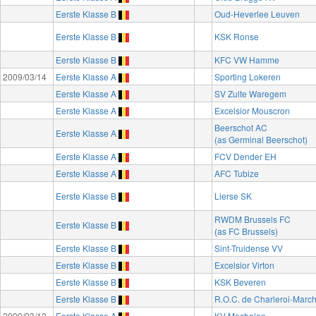
Eerste Klasse B
Oud-Heverlee Leuven
Eerste Klasse B
KSK Ronse
Eerste Klasse B
KFC VW Hamme
2009/03/14
Eerste Klasse A
Sporting Lokeren
Eerste Klasse A
SV Zulte Waregem
Eerste Klasse A
Excelsior Mouscron
Beerschot AC
Eerste Klasse A
(as Germinal Beerschot)
Eerste Klasse A
FCV Dender EH
Eerste Klasse A
AFC Tubize
Eerste Klasse B
Lierse SK
RWDM Brussels FC
Eerste Klasse B
(as FC Brussels)
Eerste Klasse B
Sint-Truidense VV
Eerste Klasse B
Excelsior Virton
Eerste Klasse B
KSK Beveren
Eerste Klasse B
R.O.C. de Charleroi-Marc
2009/03/13
Eerste Klasse A
KV Mechelen